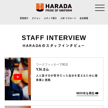
事業紹介
ビジョン
スタッフ紹介
人材･リクルート
会社概要
STAFF INTERVIEW
HARADAのスタッフインタビュー
ワークフィッター下関店
Y.N.さん
人と話すのが苦手だった自分を変えるために接
客業に挑戦
MOVIEを再生