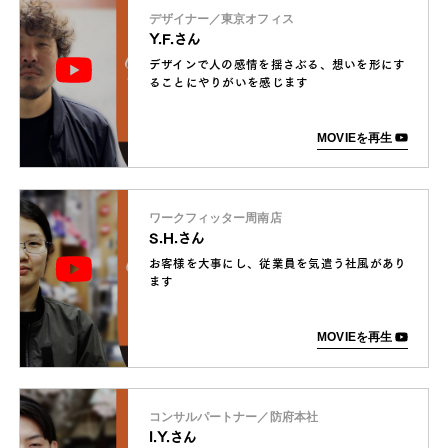
デザイナー／東京オフィス
Y.F.さん
デザインで人の感情を揺さぶる、想いを形にす
ることにやりがいを感じます
MOVIEを再生
ワークフィッター周南店
S.H.さん
お客様を大事にし、従業員を気遣う社風があり
ます
MOVIEを再生
コンサルパートナー／防府本社
I.Y.さん