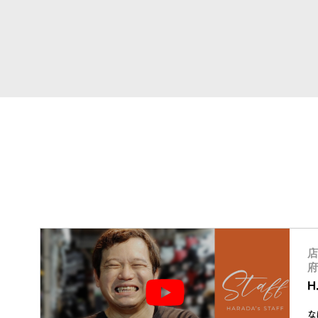
店
府
H
な