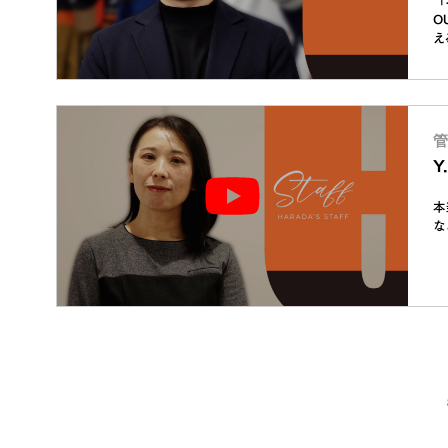
O
え
管
Y
本
な