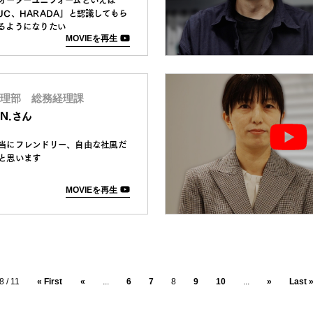
UC、HARADA」と認識してもら
るようになりたい
MOVIEを再生
理部 総務経理課
.N.さん
当にフレンドリー、自由な社風だ
と思います
MOVIEを再生
8 / 11
« First
«
...
6
7
8
9
10
...
»
Last 