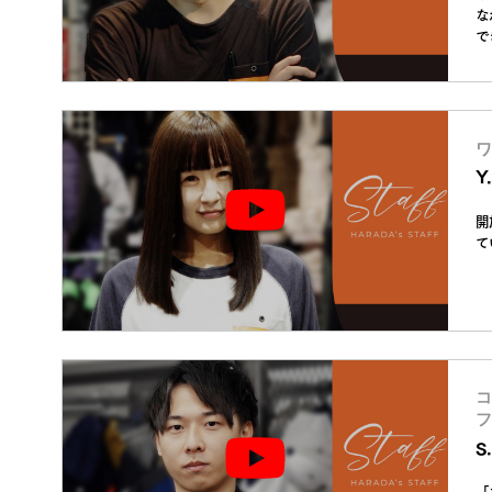
な
で
ワ
Y
開
て
コ
フ
S
「