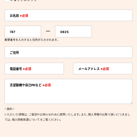
お名前
※必須
ー
747
0825
郵便番号を入力すると
住所が入力されます。
ご住所
電話番号
※必須
メールアドレス
※必須
志望動機や自己PRなど
※必須
< 規約 >
いただいた情報は､ご返信やお知らせのみに使用いたします｡また､個人情報のお取り扱いにつきまし
ては､
個人情報保護について
をご覧ください｡