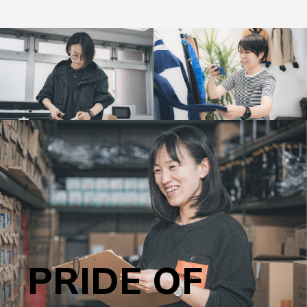
制作のジャンルはどのような分野が多いです
どこのCADを使用していますか？
資格は必要ですか？
GW、年末年始、土日祝は休めないですか？
か？
子どもが小さく突発的なお休みを頂くことがあ
るかもしれないです…。（ショップ）
東レACSを使用しています。東レACSを使用したこ
資格は無くても大丈夫です。
ユニフォームを通じて、幅広い分野に携わることが
とがなくても、他社のCADでも経験があれば、操作
ただ、生産としての知識、経験があるとスムーズに
土曜は、年始初売を除きすべて定休日に設定してお
できます。新たなことを学んでいく姿勢があれば楽
もすぐに慣れて頂けると思います。
業務に入れるかと思います。
ります。GW、お盆、年末年始など各3日～5日程度
しく仕事ができると思います。
を店休日に設定しています。
日祝に予定がある方は事前のスタッフ間の調整で休
みを取ることも可能です。
ユニフォームはメンズですか？レディースです
国内、海外出張はありますか？
弊社では子育て中の社員もたくさん活躍しており、
主に何のソフトを使用しますか？
か？
そのような状況でもお互いに支え合いながら業務し
ておりますので、ご安心ください。
国内、海外の生産背景を教えて下さい。
PRIDE OF
PRIDE OF
ユニフォームや服のデザインは未経験ですが、
面接以外に試験はありますか？
応募可能ですか？
工具や安全保護具など専門的な商品も多くて不