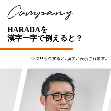
10:00 出社
と思います。
生産管理のとある1日
10:00 出社
HARADAを
デザイン・企画について
午前
打ち合わせ
漢字一字で例えると？
10:00 出社
デザイナーのとある1日
午前
メールチェック
※クリックすると、漢字が表示されます。
社内の打ち合わせ
パターン業務
午前
10:00 出社
デザイナーと打ち合わせ
検品作業・仕様書・
トワル作成
デザイン確認
午前
メールチェック
午後
顧客訪問