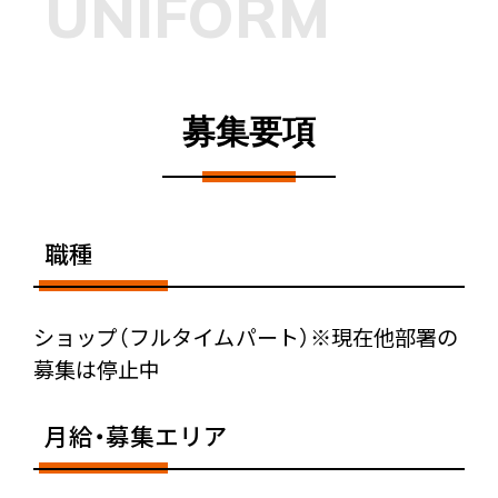
UNIFORM
UNIFORM
安なのですが、
未経験でも大丈夫ですか？（ショップ）
残業はありますか？
残業はありますか？
募集要項
帰る時間は何時頃ですか？残業はありますか？
どの様な商品を生産していますか。
（ショップ）
職種
店内商品だけの販売ですか？（ショップ）
ショップ（フルタイムパート）※現在他部署の
募集は停止中
月給・
募集エリア
総務や経理はどのような業務をしていますか？
（管理）