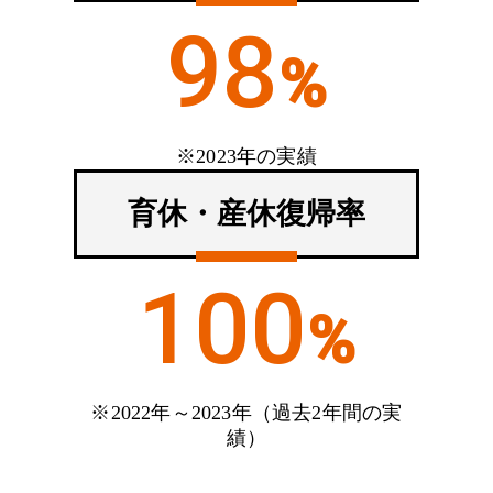
環境の向上などに貢献できる点は大きなやりがいで
HARADAのお客様はワーク系の現場が多く、ユニフ
働く魅力は社員全員がお客様に寄り添い喜んで頂くた
98
ココが楽しい！
す。
ォームにも安全性や機能性を求められます。
めに、一丸となって動ける集団であることです。
%
ご提案したユニフォームをお客様が着用している姿を
その中で、デザイナーやパタンナーと試行錯誤をし、
お客様との意見交換もしやすく、良い事も改善しなけ
HARADAのデザイナーは、グラフィックデザインが
街中で見ると、誇らしい気持ちになり、とても嬉しく
自分のハンドリングで機能的なアイデアを製品に落と
ればならない事も直接聞ける点も魅力です。
メインのため、自らの創造性を発揮し、お客様の課題
※2023年の実績
なります。
し込めることがこの仕事の醍醐味だと思っています。
を解決できることがとても楽しいです。
お客様からお喜びの声を直接伺えた時は、やりがいと
育休・産休復帰率
HARADAの営業はコミュニケーション能力はもちろ
ユニフォームは追加生産があるため、現場の声をもと
達成感を感じます。
ユニフォームの他、企業ブランディングに関わるロゴ
ん、自分自身で考えて行動する力が求められるため、
に改善を繰り返します。
デザイン、記念品やノベルティ、広告チラシなどのデ
その点に魅力を感じる方にとっては、やりがいを感じ
100
ザイン制作にも携われます。
られる仕事だと思います。
アイテムが研ぎ澄まされていく過程を見ることがで
%
き、それを必ず着用して下さるお客様がいることに喜
自らが制作したデザインをお客様へご提案する資料に
びを感じています。
まとめ、時にはお客様へ直接ご説明をする場合もあり
ます。
パタンナーのとある1日
※2022年～2023年（過去2年間の実
績）
デザイン業務に限らず、幅広い経験を積むことができ
たのは、HARADAのデザイナーならではの楽しさだ
営業のとある1日