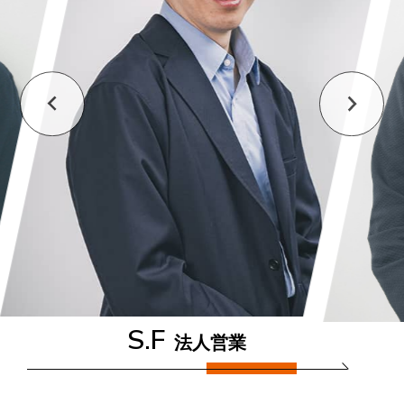
午後
トワルチェック
出荷作業
パタンナーと打ち合わせ
事務作業
20:00 退勤
午後
20:00 退勤
サンプル確認
サンプルチェック
午後
20:00 退勤
デザイン制作
20:00 退勤
S.F
法人営業