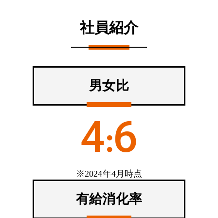
社員紹介
男女比
M.K
Y.K
法人営業
パタンナー
（東京勤務）
（東京勤務）
4
6
:
S.K
HARADAの営業は、
HARADAのパタンナー
生産管理
（東京勤務）
ココが楽しい！
は、
Y.F
デザイナー
（東京勤務）
※2024年4月時点
HARADAの生産管理は、
ココが楽しい！
ココが楽しい！
有給消化率
HARADAのデザイナー
お客様の企業課題やご要望に応じたユニフォームのご
提案をすることで、企業ブランディングの構築や職場
は、
パタンナーに限った話ではないですが、HARADAで