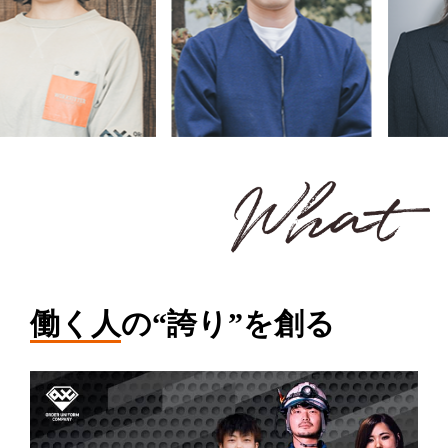
働く人
の“誇り”を創る