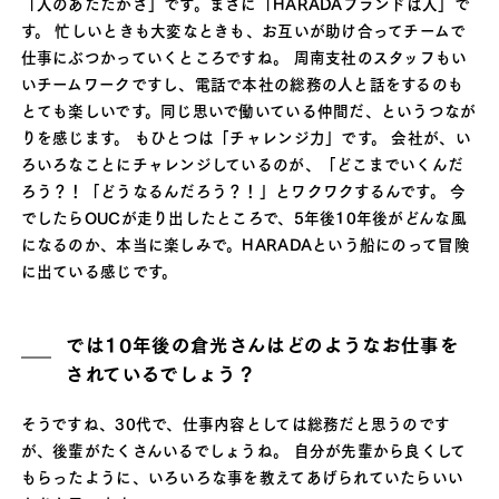
「人のあたたかさ」です。まさに「HARADAブランドは人」で
す。 忙しいときも大変なときも、お互いが助け合ってチームで
仕事にぶつかっていくところですね。 周南支社のスタッフもい
いチームワークですし、電話で本社の総務の人と話をするのも
とても楽しいです。同じ思いで働いている仲間だ、というつなが
りを感じます。 もひとつは「チャレンジ力」です。 会社が、い
ろいろなことにチャレンジしているのが、「どこまでいくんだ
ろう？！「どうなるんだろう？！」とワクワクするんです。 今
でしたらOUCが走り出したところで、5年後10年後がどんな風
になるのか、本当に楽しみで。HARADAという船にのって冒険
に出ている感じです。
では10年後の倉光さんはどのようなお仕事を
されているでしょう？
そうですね、30代で、仕事内容としては総務だと思うのです
が、後輩がたくさんいるでしょうね。 自分が先輩から良くして
もらったように、いろいろな事を教えてあげられていたらいい