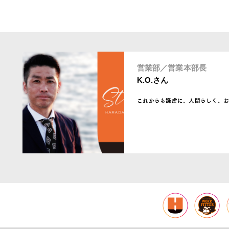
営業部／営業本部長
K.O.さん
これからも謙虚に、人間らしく、お