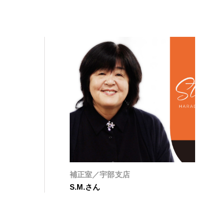
補正室／宇部支店
S.M.さん