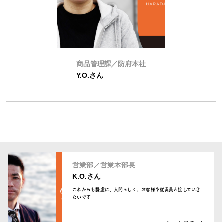
商品管理課／防府本社
Y.O.さん
営業部／営業本部長
K.O.さん
これからも謙虚に、人間らしく、お客様や従業員と接していき
たいです